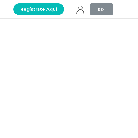
$
0
Regístrate Aquí