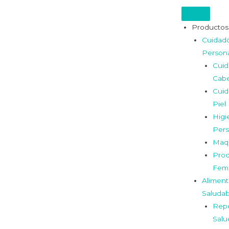
Productos
Cuidad
Person
Cui
Cabe
Cui
Piel
Higi
Pers
Maqu
Prod
Fem
Aliment
Saludab
Repo
Salu