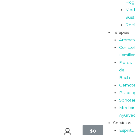
Hog
Mod
Sust
Reci
Terapias
Aromat
Constel
Familia
Flores
de
Bach
Gemote
Psicolo
Sonoter
Medici
Ayurve
Servicios
Espiritu
$
0