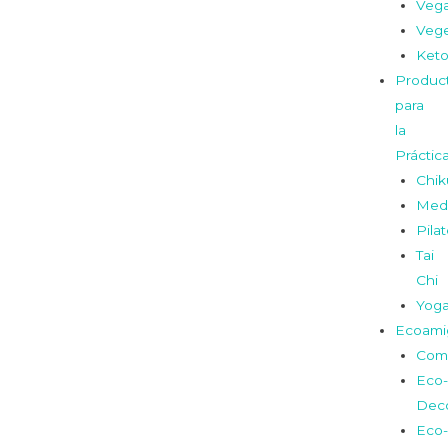
Veg
Vege
Ket
Produc
para
la
Práctic
Chi
Medi
Pila
Tai
Chi
Yog
Ecoami
Com
Eco-
Dec
Eco-