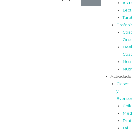
Astr
Lect
Taro
Profesi
Coa
Onto
Heal
Coa
Nutr
Nutr
Actividade
Clases
y
Evento
Chi
Medi
Pila
Tai