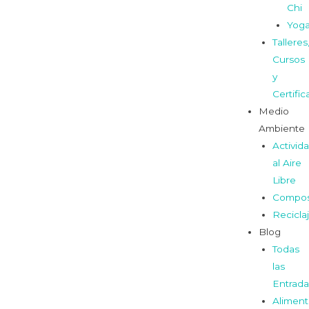
Chi
Yog
Talleres
Cursos
y
Certifi
Medio
Ambiente
Activid
al Aire
Libre
Compos
Recicla
Blog
Todas
las
Entrada
Aliment