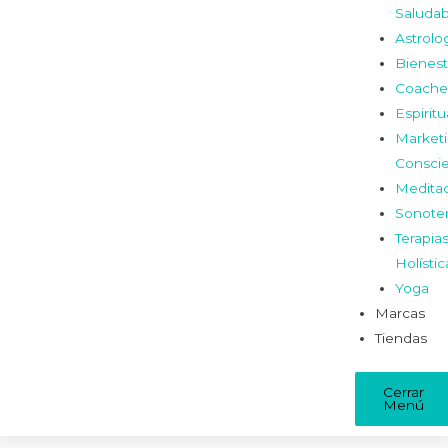
Saludab
Astrolo
Bienest
Coache
Espiritu
Market
Consci
Medita
Sonoter
Terapia
Holístic
Yoga
Marcas
Tiendas
Cerrar
Menú