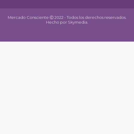
Mercado Consciente Ⓒ 2022 - Todos los derechos reservados.
Hecho por
Skymedia.