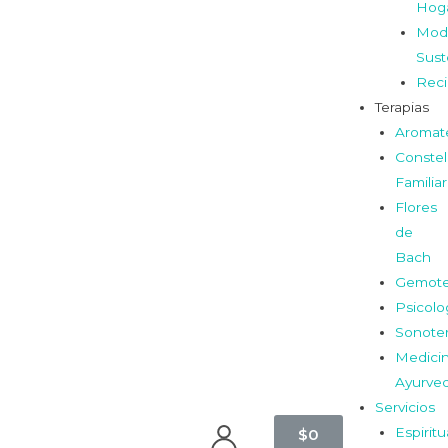
Hog
Mod
Sust
Reci
Terapias
Aromat
Constel
Familia
Flores
de
Bach
Gemote
Psicolo
Sonoter
Medici
Ayurve
Servicios
Espiritu
$
0