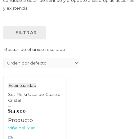
conduce a dotar de sentido y propósito a las propias acciones
y existencia
FILTRAR
Mostrando el único resultado
Espiritualidad
Set Reiki Usui de Cuarzo
Cristal
$
14.900
Valorado
en
0
de
5
Producto
Viña del Mar