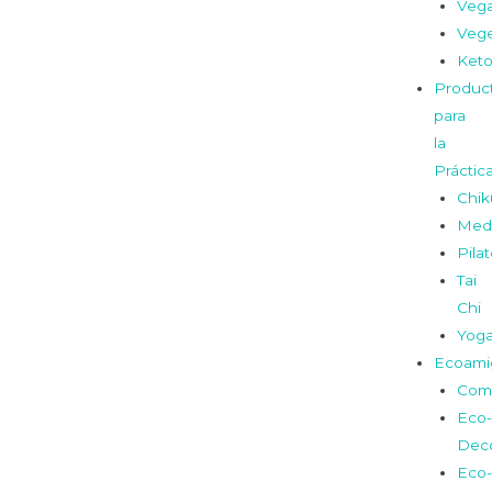
Veg
Vege
Ket
Produc
para
la
Práctic
Chi
Medi
Pila
Tai
Chi
Yog
Ecoami
Com
Eco-
Dec
Eco-