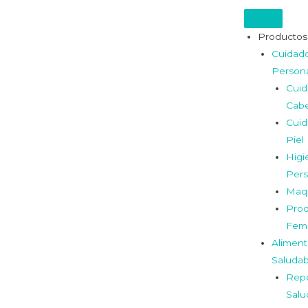
Productos
Cuidad
Person
Cui
Cabe
Cui
Piel
Higi
Pers
Maqu
Prod
Fem
Aliment
Saludab
Repo
Salu