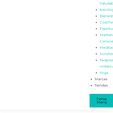
Saludab
Astrolo
Bienest
Coache
Espiritu
Market
Consci
Medita
Sonoter
Terapia
Holístic
Yoga
Marcas
Tiendas
Cerrar
Menú