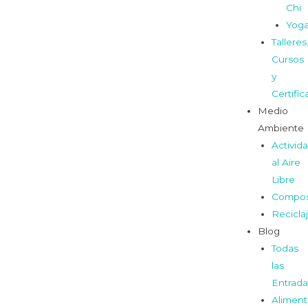
Chi
Yog
Talleres
Cursos
y
Certifi
Medio
Ambiente
Activid
al Aire
Libre
Compos
Recicla
Blog
Todas
las
Entrada
Aliment