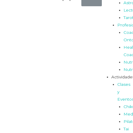
Astr
Lect
Taro
Profesi
Coa
Onto
Heal
Coa
Nutr
Nutr
Actividade
Clases
y
Evento
Chi
Medi
Pila
Tai