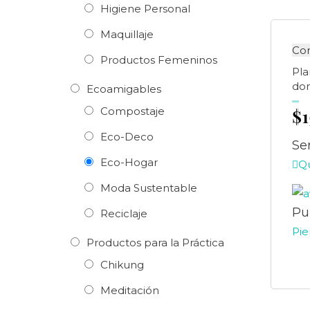
Higiene Personal
Maquillaje
Co
Productos Femeninos
Pla
dom
Ecoamigables
Compostaje
$
Valorado
en
0
de
5
Eco-Deco
Se
Eco-Hogar
Q
Moda Sustentable
Pu
Reciclaje
Pie
Productos para la Práctica
Chikung
Meditación