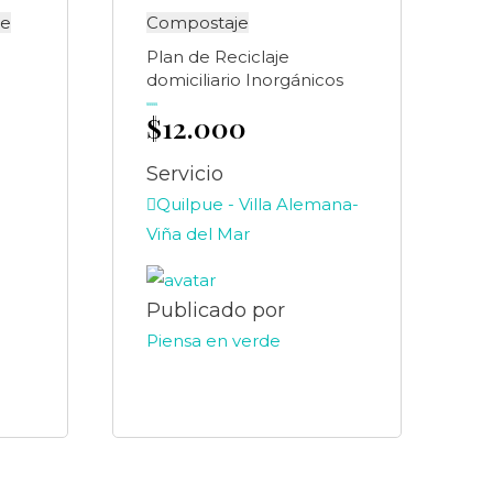
re
Compostaje
Plan de Reciclaje
domiciliario Inorgánicos
$
12.000
Valorado
en
0
de
5
Servicio
Quilpue - Villa Alemana-
Viña del Mar
Publicado por
Piensa en verde