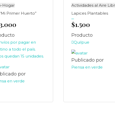
o-Hogar
Actividades al Aire Lib
 “Mi Primer Huerto”
Lapices Plantables
13.000
$
1.500
Valorado
en
0
de
5
oducto
Producto
víos por pagar en
Quilpue
tino a todo el país.
s quedan 15 unidades.
Publicado por
Piensa en verde
blicado por
nsa en verde