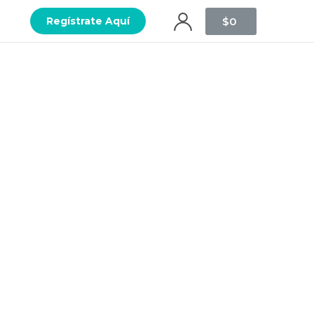
$
0
Regístrate Aquí