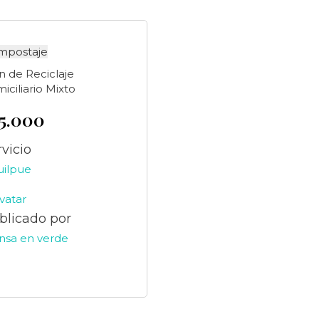
mpostaje
n de Reciclaje
iciliario Mixto
15.000
rvicio
uilpue
blicado por
nsa en verde