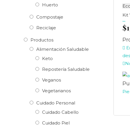
Huerto
Ec
Kit
Compostaje
$
Valorado
en
Reciclaje
0
de
5
Pr
Productos
En
Alimentación Saludable
des
Keto
No
Repostería Saludable
Veganos
Pu
Vegetarianos
Pie
Cuidado Personal
Cuidado Cabello
Cuidado Piel