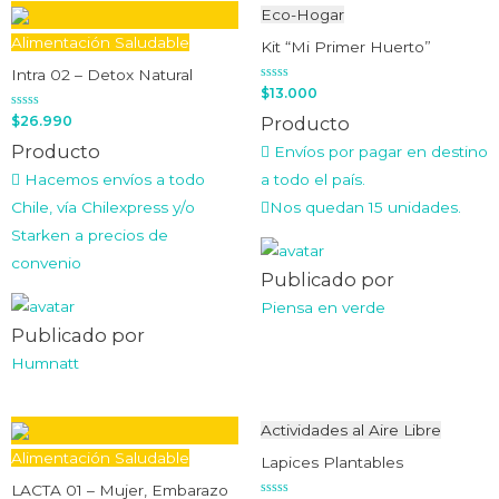
Eco-Hogar
Alimentación Saludable
Kit “Mi Primer Huerto”
Intra 02 – Detox Natural
Valorado
$
13.000
en
0
Valorado
$
26.990
Producto
de
en
5
0
Producto
Envíos por pagar en destino
de
5
Hacemos envíos a todo
a todo el país.
Chile, vía Chilexpress y/o
Nos quedan 15 unidades.
Starken a precios de
convenio
Publicado por
Piensa en verde
Publicado por
Humnatt
Actividades al Aire Libre
Alimentación Saludable
Lapices Plantables
LACTA 01 – Mujer, Embarazo