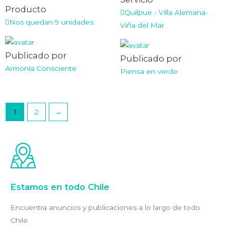
de
0
5
Producto
de
Quilpue - Villa Alemana-
5
Nos quedan 9 unidades.
Viña del Mar
Publicado por
Publicado por
Armonía Consciente
Piensa en verde
1
2
→
Estamos en todo Chile
Encuentra anuncios y publicaciones a lo largo de todo
Chile.