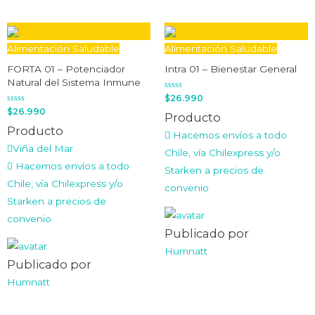
Alimentación Saludable
Alimentación Saludable
FORTA 01 – Potenciador
Intra 01 – Bienestar General
Natural del Sistema Inmune
Valorado
$
26.990
en
Valorado
$
26.990
0
Producto
en
de
0
5
Producto
de
Hacemos envíos a todo
5
Viña del Mar
Chile, vía Chilexpress y/o
Hacemos envíos a todo
Starken a precios de
Chile, vía Chilexpress y/o
convenio
Starken a precios de
convenio
Publicado por
Humnatt
Publicado por
Humnatt