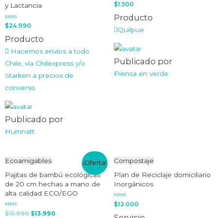
Valorado
$
1.500
y Lactancia
en
0
Producto
de
Valorado
5
$
24.990
Quilpue
en
0
Producto
de
5
Hacemos envíos a todo
Publicado por
Chile, vía Chilexpress y/o
Piensa en verde
Starken a precios de
convenio
Publicado por
Humnatt
Ecoamigables
Compostaje
¡Oferta!
Pajitas de bambú ecológicas
Plan de Reciclaje domiciliario
de 20 cm hechas a mano de
Inorgánicos
alta calidad ECO/EGO
Valorado
$
12.000
en
Valorado
$
15.990
$
13.990
0
Servicio
en