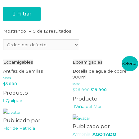
Filtrar
Mostrando 1–10 de 12 resultados
Ecoamigables
Ecoamigables
¡Oferta!
Antifaz de Semillas
Botella de agua de cobre
900ml
Valorado
$
5.000
en
Valorado
$
26.990
$
19.990
0
Producto
en
de
0
5
Producto
de
Quilpué
5
Viña del Mar
Publicado por
Publicado por
Flor de Patricia
Armonía Consciente
AGOTADO