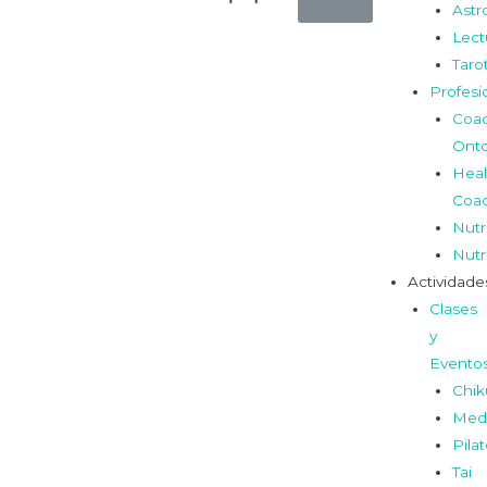
Astr
Lect
Taro
Profesi
Coa
Onto
Heal
Coa
Nutr
Nutr
Actividade
Clases
y
Evento
Chi
Medi
Pila
Tai