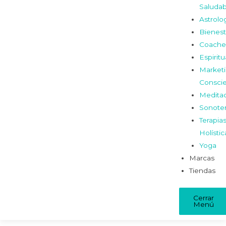
Saludab
Astrolo
Bienest
Coache
Espiritu
Market
Consci
Medita
Sonoter
Terapia
Holístic
Yoga
Marcas
Tiendas
Cerrar
Menú