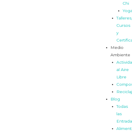
Chi
Yog
Talleres
Cursos
y
Certifi
Medio
Ambiente
Activid
al Aire
Libre
Compos
Recicla
Blog
Todas
las
Entrada
Aliment