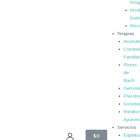
Hog
Mod
Sust
Reci
Terapias
Aromat
Constel
Familia
Flores
de
Bach
Gemote
Psicolo
Sonoter
Medici
Ayurve
Servicios
Espiritu
$
0