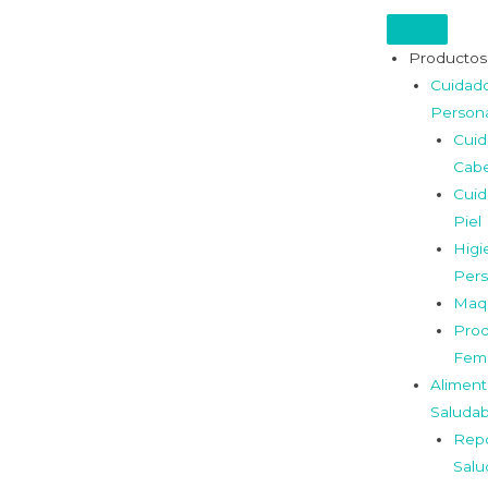
Productos
Cuidad
Person
Cui
Cabe
Cui
Piel
Higi
Pers
Maqu
Prod
Fem
Aliment
Saludab
Repo
Salu