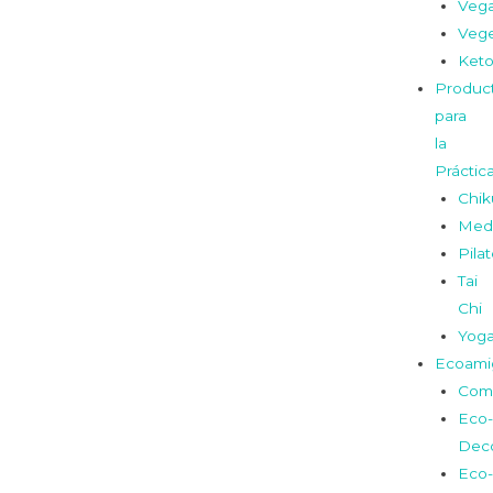
Veg
Vege
Ket
Produc
para
la
Práctic
Chi
Medi
Pila
Tai
Chi
Yog
Ecoami
Com
Eco-
Dec
Eco-