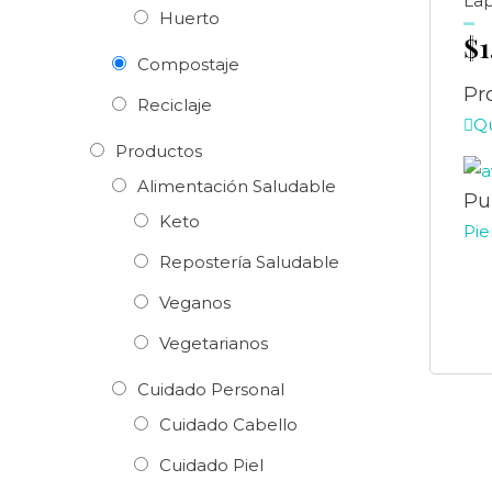
Lap
Huerto
$
Valorado
en
0
de
Compostaje
5
Pr
Reciclaje
Q
Productos
Alimentación Saludable
Pu
Keto
Pie
Repostería Saludable
Veganos
Vegetarianos
Cuidado Personal
Cuidado Cabello
Cuidado Piel