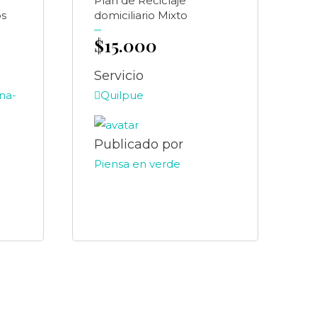
Plan de Reciclaje
os
domiciliario Mixto
$
15.000
Valorado
en
0
de
5
Servicio
na-
Quilpue
Publicado por
Piensa en verde