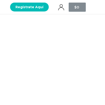
$
0
Regístrate Aquí