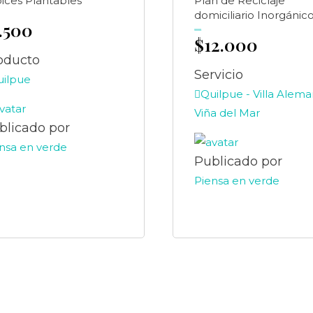
ices Plantables
Plan de Reciclaje
domiciliario Inorgánic
1.500
$
12.000
Valorado
en
0
de
5
oducto
Servicio
uilpue
Quilpue - Villa Alema
Viña del Mar
blicado por
nsa en verde
Publicado por
Piensa en verde