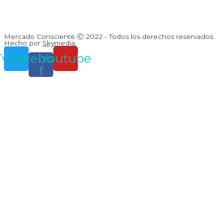
Mercado Consciente Ⓒ 2022 - Todos los derechos reservados.
Hecho por
Skymedia.
Twitter
Facebook-
Youtube
f