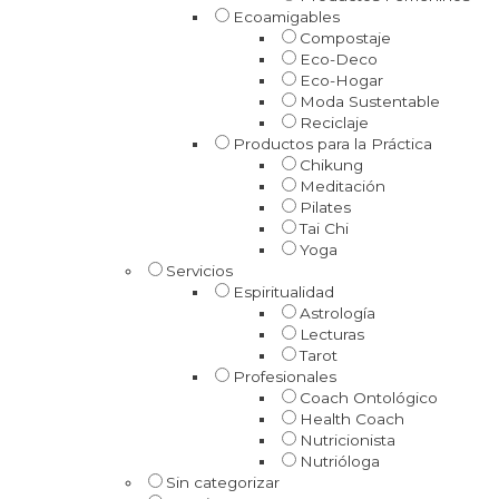
Ecoamigables
Compostaje
Eco-Deco
Eco-Hogar
Moda Sustentable
Reciclaje
Productos para la Práctica
Chikung
Meditación
Pilates
Tai Chi
Yoga
Servicios
Espiritualidad
Astrología
Lecturas
Tarot
Profesionales
Coach Ontológico
Health Coach
Nutricionista
Nutrióloga
Sin categorizar