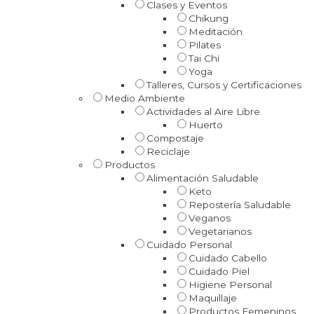
Clases y Eventos
Chikung
Meditación
Pilates
Tai Chi
Yoga
Talleres, Cursos y Certificaciones
Medio Ambiente
Actividades al Aire Libre
Huerto
Compostaje
Reciclaje
Productos
Alimentación Saludable
Keto
Repostería Saludable
Veganos
Vegetarianos
Cuidado Personal
Cuidado Cabello
Cuidado Piel
Higiene Personal
Maquillaje
Productos Femeninos