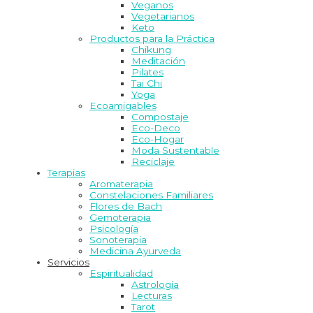
Veganos
Vegetarianos
Keto
Productos para la Práctica
Chikung
Meditación
Pilates
Tai Chi
Yoga
Ecoamigables
Compostaje
Eco-Deco
Eco-Hogar
Moda Sustentable
Reciclaje
Terapias
Aromaterapia
Constelaciones Familiares
Flores de Bach
Gemoterapia
Psicología
Sonoterapia
Medicina Ayurveda
Servicios
Espiritualidad
Astrología
Lecturas
Tarot