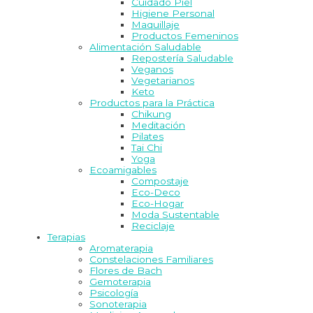
Cuidado Piel
Higiene Personal
Maquillaje
Productos Femeninos
Alimentación Saludable
Repostería Saludable
Veganos
Vegetarianos
Keto
Productos para la Práctica
Chikung
Meditación
Pilates
Tai Chi
Yoga
Ecoamigables
Compostaje
Eco-Deco
Eco-Hogar
Moda Sustentable
Reciclaje
Terapias
Aromaterapia
Constelaciones Familiares
Flores de Bach
Gemoterapia
Psicología
Sonoterapia