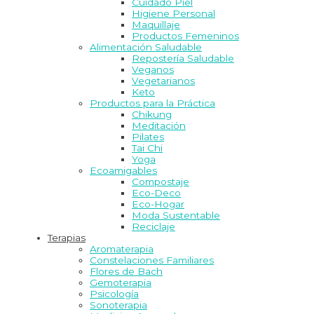
Cuidado Piel
Higiene Personal
Maquillaje
Productos Femeninos
Alimentación Saludable
Repostería Saludable
Veganos
Vegetarianos
Keto
Productos para la Práctica
Chikung
Meditación
Pilates
Tai Chi
Yoga
Ecoamigables
Compostaje
Eco-Deco
Eco-Hogar
Moda Sustentable
Reciclaje
Terapias
Aromaterapia
Constelaciones Familiares
Flores de Bach
Gemoterapia
Psicología
Sonoterapia