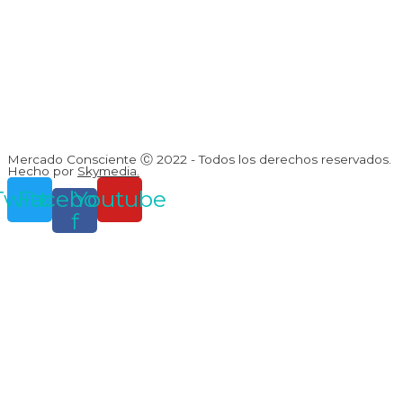
Mercado Consciente Ⓒ 2022 - Todos los derechos reservados.
Hecho por
Skymedia.
Twitter
Facebook-
Youtube
f