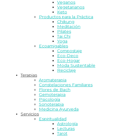
Veganos
Vegetarianos
Keto
Productos para la Práctica
Chikung
Meditación
Pilates
Tai Chi
Yoga
Ecoamigables
Compostaje
Eco-Deco
Eco-Hogar
Moda Sustentable
Reciclaje
Terapias
Aromaterapia
Constelaciones Familiares
Flores de Bach
Gemoterapia
Psicología
Sonoterapia
Medicina Ayurveda
Servicios
Espiritualidad
Astrología
Lecturas
Tarot