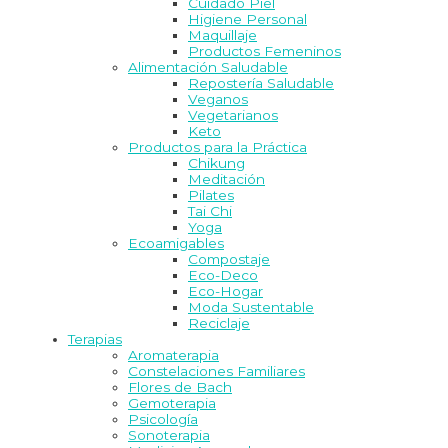
Cuidado Piel
Higiene Personal
Maquillaje
Productos Femeninos
Alimentación Saludable
Repostería Saludable
Veganos
Vegetarianos
Keto
Productos para la Práctica
Chikung
Meditación
Pilates
Tai Chi
Yoga
Ecoamigables
Compostaje
Eco-Deco
Eco-Hogar
Moda Sustentable
Reciclaje
Terapias
Aromaterapia
Constelaciones Familiares
Flores de Bach
Gemoterapia
Psicología
Sonoterapia