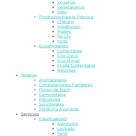
Veganos
Vegetarianos
Keto
Productos para la Práctica
Chikung
Meditación
Pilates
Tai Chi
Yoga
Ecoamigables
Compostaje
Eco-Deco
Eco-Hogar
Moda Sustentable
Reciclaje
Terapias
Aromaterapia
Constelaciones Familiares
Flores de Bach
Gemoterapia
Psicología
Sonoterapia
Medicina Ayurveda
Servicios
Espiritualidad
Astrología
Lecturas
Tarot