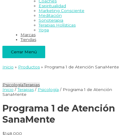
Coaches
Espiritualidad
Marketing Consciente
Meditación
Sonoterapia
Terapias Holísticas
Yoga
Marcas
Tiendas
Cerrar Menú
Inicio
Productos
Programa 1 de Atención SanaMente
Psicología
Terapias
Inicio
/
Terapias
/
Psicología
/ Programa 1 de Atención
SanaMente
Programa 1 de Atención
SanaMente
$
148.000