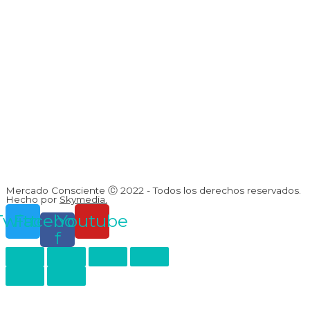
Mercado Consciente Ⓒ 2022 - Todos los derechos reservados.
Hecho por
Skymedia.
Twitter
Facebook-
Youtube
f