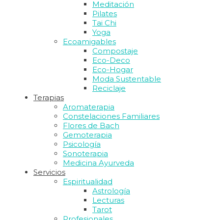
Meditación
Pilates
Tai Chi
Yoga
Ecoamigables
Compostaje
Eco-Deco
Eco-Hogar
Moda Sustentable
Reciclaje
Terapias
Aromaterapia
Constelaciones Familiares
Flores de Bach
Gemoterapia
Psicología
Sonoterapia
Medicina Ayurveda
Servicios
Espiritualidad
Astrología
Lecturas
Tarot
Profesionales