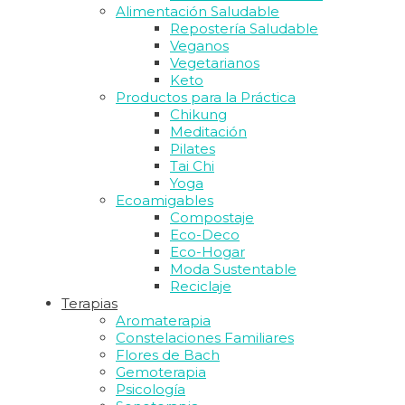
Alimentación Saludable
Repostería Saludable
Veganos
Vegetarianos
Keto
Productos para la Práctica
Chikung
Meditación
Pilates
Tai Chi
Yoga
Ecoamigables
Compostaje
Eco-Deco
Eco-Hogar
Moda Sustentable
Reciclaje
Terapias
Aromaterapia
Constelaciones Familiares
Flores de Bach
Gemoterapia
Psicología