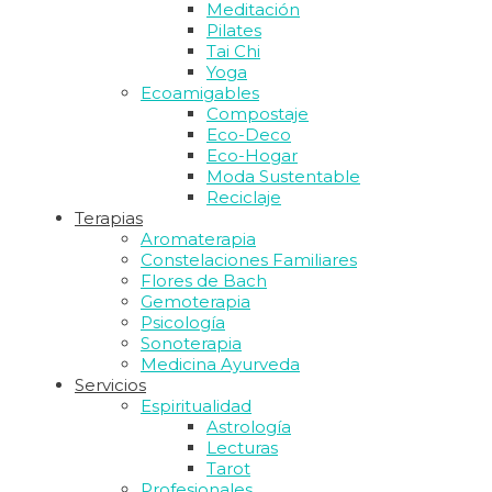
Meditación
Pilates
Tai Chi
Yoga
Ecoamigables
Compostaje
Eco-Deco
Eco-Hogar
Moda Sustentable
Reciclaje
Terapias
Aromaterapia
Constelaciones Familiares
Flores de Bach
Gemoterapia
Psicología
Sonoterapia
Medicina Ayurveda
Servicios
Espiritualidad
Astrología
Lecturas
Tarot
Profesionales