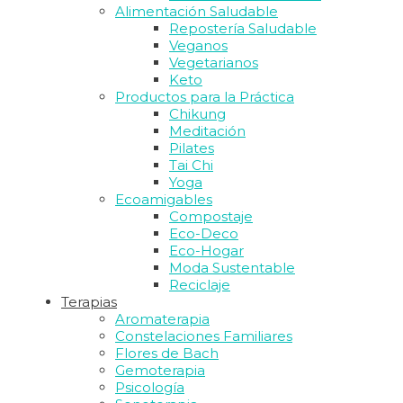
Alimentación Saludable
Repostería Saludable
Veganos
Vegetarianos
Keto
Productos para la Práctica
Chikung
Meditación
Pilates
Tai Chi
Yoga
Ecoamigables
Compostaje
Eco-Deco
Eco-Hogar
Moda Sustentable
Reciclaje
Terapias
Aromaterapia
Constelaciones Familiares
Flores de Bach
Gemoterapia
Psicología