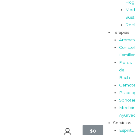
Hog
Mod
Sust
Reci
Terapias
Aromat
Constel
Familia
Flores
de
Bach
Gemote
Psicolo
Sonoter
Medici
Ayurve
Servicios
Espiritu
$
0