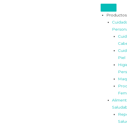
Productos
Cuidad
Person
Cui
Cabe
Cui
Piel
Higi
Pers
Maqu
Prod
Fem
Aliment
Saludab
Repo
Salu