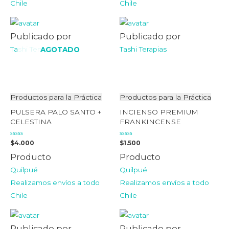
Chile
Chile
Publicado por
Publicado por
Tashi Terapias
Tashi Terapias
AGOTADO
Productos para la Práctica
Productos para la Práctica
PULSERA PALO SANTO +
INCIENSO PREMIUM
CELESTINA
FRANKINCENSE
Valorado
Valorado
$
4.000
$
1.500
en
en
0
0
Producto
Producto
de
de
5
5
Quilpué
Quilpué
Realizamos envíos a todo
Realizamos envíos a todo
Chile
Chile
Publicado por
Publicado por