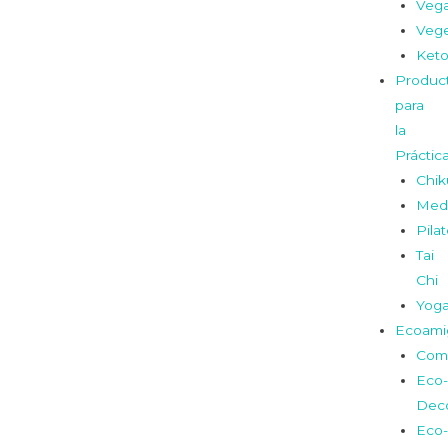
Veg
Vege
Ket
Produc
para
la
Práctic
Chi
Medi
Pila
Tai
Chi
Yog
Ecoami
Com
Eco-
Dec
Eco-