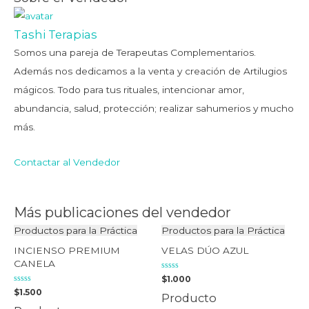
Tashi Terapias
Somos una pareja de Terapeutas Complementarios.
Además nos dedicamos a la venta y creación de Artilugios
mágicos. Todo para tus rituales, intencionar amor,
abundancia, salud, protección; realizar sahumerios y mucho
más.
Contactar al Vendedor
Más publicaciones del vendedor
Productos para la Práctica
Productos para la Práctica
INCIENSO PREMIUM
VELAS DÚO AZUL
CANELA
Valorado
$
1.000
en
Valorado
$
1.500
0
Producto
en
de
0
5