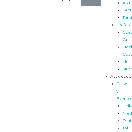
Astr
Lect
Taro
Profesi
Coa
Onto
Heal
Coa
Nutr
Nutr
Actividade
Clases
y
Evento
Chi
Medi
Pila
Tai