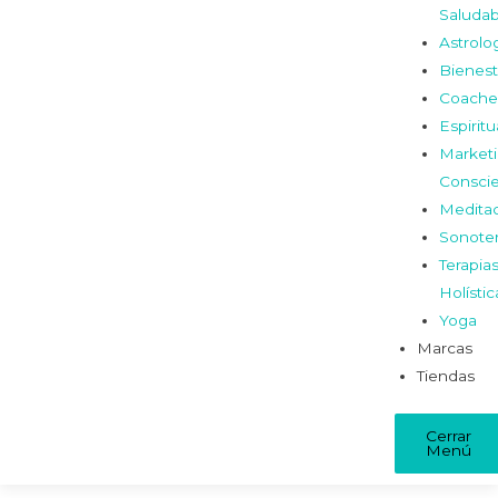
Saludab
Astrolo
Bienest
Coache
Espiritu
Market
Consci
Medita
Sonoter
Terapia
Holístic
Yoga
Marcas
Tiendas
Cerrar
Menú