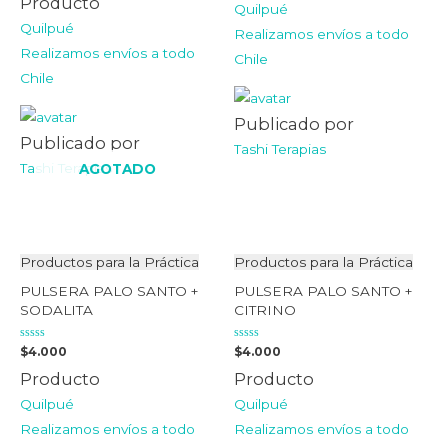
Producto
de
Quilpué
5
Quilpué
Realizamos envíos a todo
Realizamos envíos a todo
Chile
Chile
Publicado por
Publicado por
Tashi Terapias
Tashi Terapias
AGOTADO
Productos para la Práctica
Productos para la Práctica
PULSERA PALO SANTO +
PULSERA PALO SANTO +
SODALITA
CITRINO
Valorado
Valorado
$
4.000
$
4.000
en
en
0
0
Producto
Producto
de
de
5
5
Quilpué
Quilpué
Realizamos envíos a todo
Realizamos envíos a todo