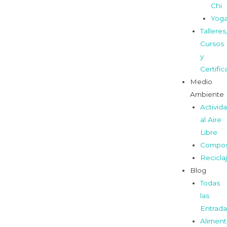
Chi
Yog
Talleres
Cursos
y
Certifi
Medio
Ambiente
Activid
al Aire
Libre
Compos
Recicla
Blog
Todas
las
Entrada
Aliment