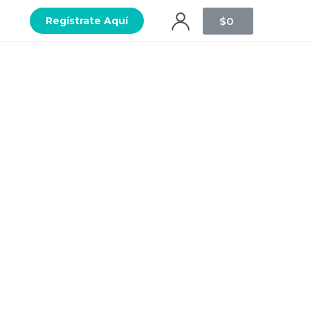
$
0
Regístrate Aquí