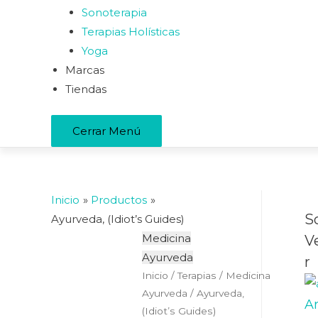
Sonoterapia
Terapias Holísticas
Yoga
Marcas
Tiendas
Cerrar Menú
Inicio
Productos
S
Ayurveda, (Idiot’s Guides)
Medicina
V
Ayurveda
r
Inicio
/
Terapias
/
Medicina
Ayurveda
/ Ayurveda,
A
(Idiot’s Guides)