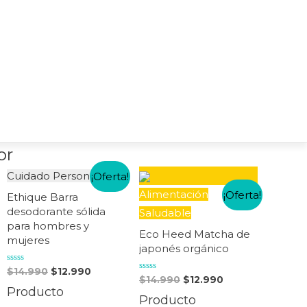
or
Cuidado Personal
¡Oferta!
Alimentación
¡Oferta!
Ethique Barra
desodorante sólida
Saludable
para hombres y
Eco Heed Matcha de
mujeres
japonés orgánico
Valorado
$
14.990
$
12.990
en
Valorado
$
14.990
$
12.990
0
en
Producto
de
0
Producto
5
de