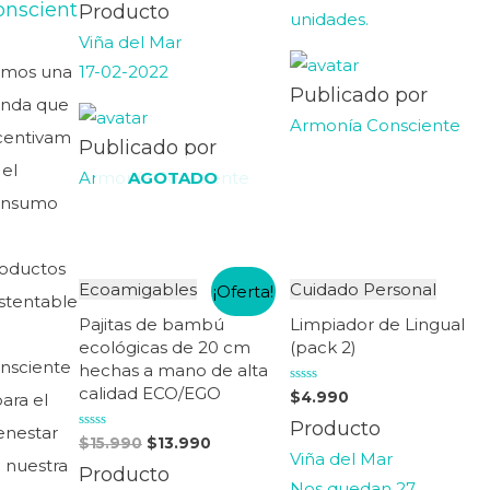
0
onscient
Producto
unidades.
de
5
Viña del Mar
17-02-2022
omos una
Publicado por
enda que
Armonía Consciente
centivam
Publicado por
 el
Armonía Consciente
AGOTADO
onsumo
e
oductos
Ecoamigables
Cuidado Personal
¡Oferta!
stentable
Pajitas de bambú
Limpiador de Lingual
y
ecológicas de 20 cm
(pack 2)
nsciente
hechas a mano de alta
calidad ECO/EGO
Valorado
$
4.990
para el
en
0
Producto
enestar
de
Valorado
$
15.990
$
13.990
5
en
Viña del Mar
 nuestra
0
Producto
de
Nos quedan 27