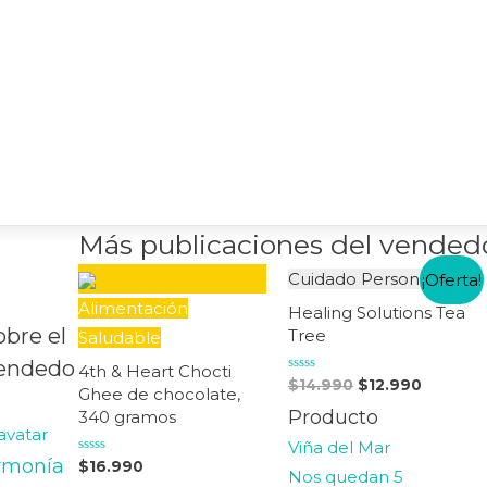
Más publicaciones del vended
Cuidado Personal
¡Oferta!
Alimentación
Healing Solutions Tea
obre el
Tree
Saludable
endedo
4th & Heart Chocti
Valorado
$
14.990
$
12.990
Ghee de chocolate,
en
0
Producto
340 gramos
de
5
Viña del Mar
rmonía
Valorado
$
16.990
Nos quedan 5
en