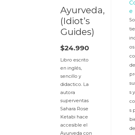
C
Ayurveda,
e
(Idiot’s
S
ti
Guides)
in
$
24.990
os
c
Libro escrito
d
en inglés,
pr
sencillo y
su
didactico. La
s 
autora
superventas
co
Sahara Rose
s 
Ketabi hace
bi
accesible el
de
Ayurveda con