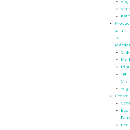
Veg
Vege
Ket
Produc
para
la
Práctic
Chi
Medi
Pila
Tai
Chi
Yog
Ecoami
Com
Eco-
Dec
Eco-