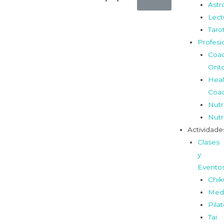
Astr
Lect
Taro
Profesi
Coa
Onto
Heal
Coa
Nutr
Nutr
Actividade
Clases
y
Evento
Chi
Medi
Pila
Tai