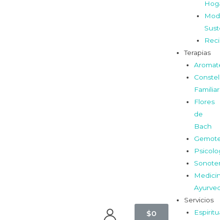
Hog
Mod
Sust
Reci
Terapias
Aromat
Constel
Familia
Flores
de
Bach
Gemote
Psicolo
Sonoter
Medici
Ayurve
Servicios
Espiritu
$
0