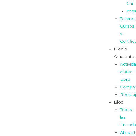
Chi
Yog
Talleres
Cursos
y
Certifi
Medio
Ambiente
Activid
al Aire
Libre
Compos
Recicla
Blog
Todas
las
Entrada
Aliment