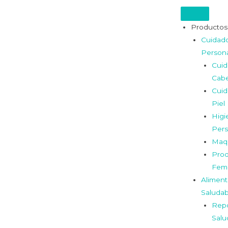
Productos
Cuidad
Person
Cui
Cabe
Cui
Piel
Higi
Pers
Maqu
Prod
Fem
Aliment
Saludab
Repo
Salu