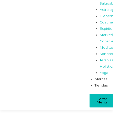
Saludab
Astrolo
Bienest
Coache
Espiritu
Market
Consci
Medita
Sonoter
Terapia
Holístic
Yoga
Marcas
Tiendas
Cerrar
Menú