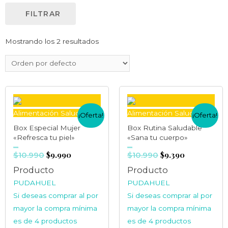
FILTRAR
Mostrando los 2 resultados
Alimentación Saludable
Alimentación Saludable
¡Oferta!
¡Oferta!
Box Especial Mujer
Box Rutina Saludable
«Refresca tu piel»
«Sana tu cuerpo»
$
9.990
$
9.390
Valorado
$
10.990
Valorado
$
10.990
en
en
0
0
de
de
5
5
Producto
Producto
PUDAHUEL
PUDAHUEL
Si deseas comprar al por
Si deseas comprar al por
mayor la compra mínima
mayor la compra mínima
es de 4 productos
es de 4 productos