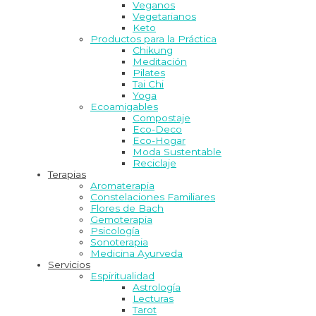
Veganos
Vegetarianos
Keto
Productos para la Práctica
Chikung
Meditación
Pilates
Tai Chi
Yoga
Ecoamigables
Compostaje
Eco-Deco
Eco-Hogar
Moda Sustentable
Reciclaje
Terapias
Aromaterapia
Constelaciones Familiares
Flores de Bach
Gemoterapia
Psicología
Sonoterapia
Medicina Ayurveda
Servicios
Espiritualidad
Astrología
Lecturas
Tarot