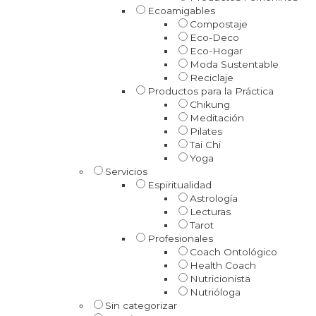
Ecoamigables
Compostaje
Eco-Deco
Eco-Hogar
Moda Sustentable
Reciclaje
Productos para la Práctica
Chikung
Meditación
Pilates
Tai Chi
Yoga
Servicios
Espiritualidad
Astrología
Lecturas
Tarot
Profesionales
Coach Ontológico
Health Coach
Nutricionista
Nutrióloga
Sin categorizar