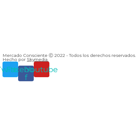
Mercado Consciente Ⓒ 2022 - Todos los derechos reservados.
Hecho por
Skymedia.
Twitter
Facebook-
Youtube
f