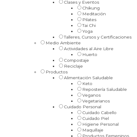
Clases y Eventos
Chikung
Meditación
Pilates
Tai Chi
Yoga
Talleres, Cursos y Certificaciones
Medio Ambiente
Actividades al Aire Libre
Huerto
Compostaje
Reciclaje
Productos
Alimentación Saludable
Keto
Repostería Saludable
Veganos
Vegetarianos
Cuidado Personal
Cuidado Cabello
Cuidado Piel
Higiene Personal
Maquillaje
Productos Femeninos