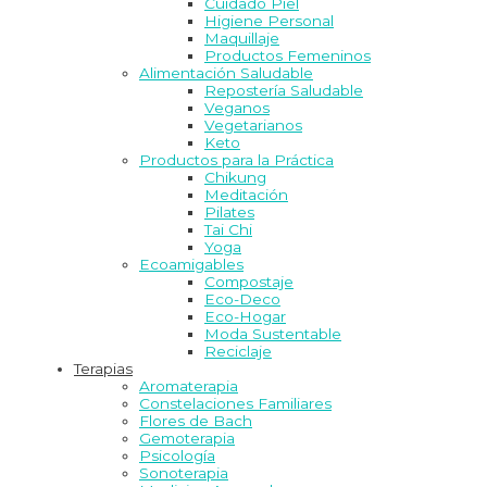
Cuidado Piel
Higiene Personal
Maquillaje
Productos Femeninos
Alimentación Saludable
Repostería Saludable
Veganos
Vegetarianos
Keto
Productos para la Práctica
Chikung
Meditación
Pilates
Tai Chi
Yoga
Ecoamigables
Compostaje
Eco-Deco
Eco-Hogar
Moda Sustentable
Reciclaje
Terapias
Aromaterapia
Constelaciones Familiares
Flores de Bach
Gemoterapia
Psicología
Sonoterapia