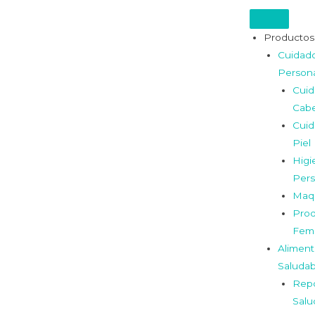
Productos
Cuidad
Person
Cui
Cabe
Cui
Piel
Higi
Pers
Maqu
Prod
Fem
Aliment
Saludab
Repo
Salu