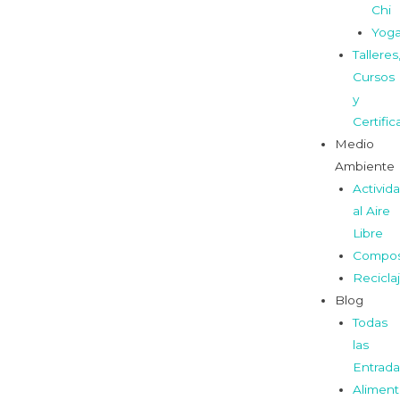
Chi
Yog
Talleres
Cursos
y
Certifi
Medio
Ambiente
Activid
al Aire
Libre
Compos
Recicla
Blog
Todas
las
Entrada
Aliment