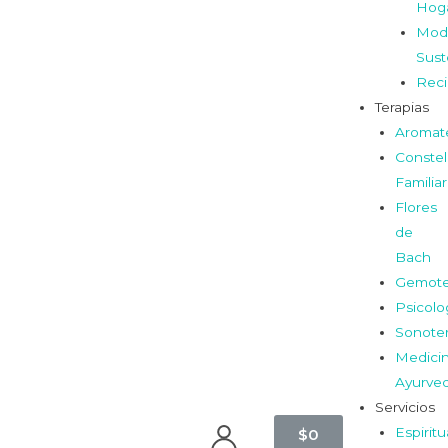
Hog
Mod
Sust
Reci
Terapias
Aromat
Constel
Familia
Flores
de
Bach
Gemote
Psicolo
Sonoter
Medici
Ayurve
Servicios
Espiritu
$
0