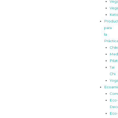
Veg
Vege
Ket
Produc
para
la
Práctic
Chi
Medi
Pila
Tai
Chi
Yog
Ecoami
Com
Eco-
Dec
Eco-