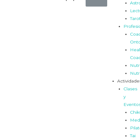
Astr
Lect
Taro
Profesi
Coa
Onto
Heal
Coa
Nutr
Nutr
Actividade
Clases
y
Evento
Chi
Medi
Pila
Tai