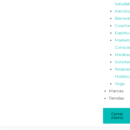
Saludab
Astrolo
Bienest
Coache
Espiritu
Market
Consci
Medita
Sonoter
Terapia
Holístic
Yoga
Marcas
Tiendas
Cerrar
Menú