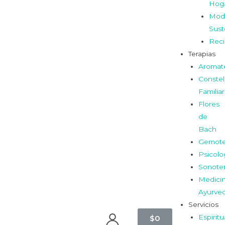
Hog
Mod
Sust
Reci
Terapias
Aromat
Constel
Familia
Flores
de
Bach
Gemote
Psicolo
Sonoter
Medici
Ayurve
Servicios
Espiritu
$
0