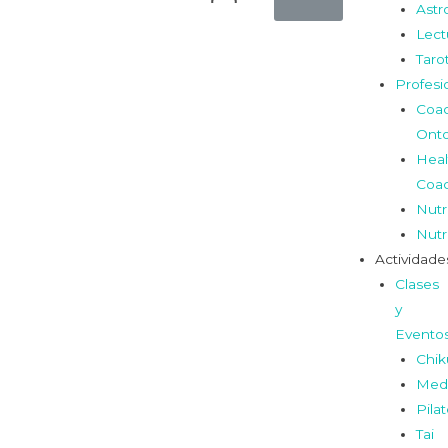
Astr
Lect
Taro
Profesi
Coa
Onto
Heal
Coa
Nutr
Nutr
Actividade
Clases
y
Evento
Chi
Medi
Pila
Tai