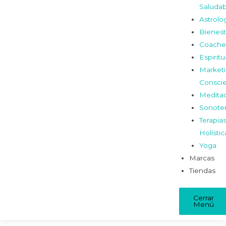
Saludab
Astrolo
Bienest
Coache
Espiritu
Market
Consci
Medita
Sonoter
Terapia
Holístic
Yoga
Marcas
Tiendas
Cerrar
Menú