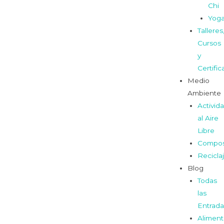
Chi
Yog
Talleres
Cursos
y
Certifi
Medio
Ambiente
Activid
al Aire
Libre
Compos
Recicla
Blog
Todas
las
Entrada
Aliment