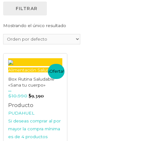
FILTRAR
Mostrando el único resultado
Alimentación Saludable
¡Oferta!
Box Rutina Saludable
«Sana tu cuerpo»
$
9.390
Valorado
$
10.990
en
0
de
5
Producto
PUDAHUEL
Si deseas comprar al por
mayor la compra mínima
es de 4 productos