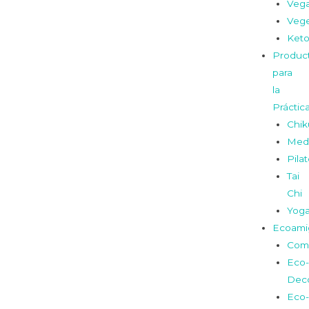
Veg
Vege
Ket
Produc
para
la
Práctic
Chi
Medi
Pila
Tai
Chi
Yog
Ecoami
Com
Eco-
Dec
Eco-