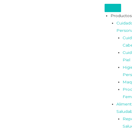
Productos
Cuidad
Person
Cui
Cabe
Cui
Piel
Higi
Pers
Maqu
Prod
Fem
Aliment
Saludab
Repo
Salu