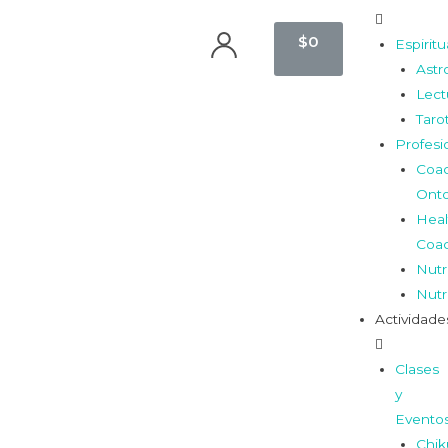
$
0
Espiritu
Astr
Lect
Taro
Profesi
Coa
Onto
Heal
Coa
Nutr
Nutr
Actividade
Clases
y
Evento
Chi