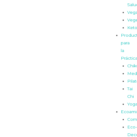
Salu
Veg
Vege
Ket
Produc
para
la
Práctic
Chi
Medi
Pila
Tai
Chi
Yog
Ecoami
Com
Eco-
Dec