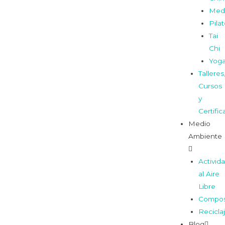
Medi
Pila
Tai
Chi
Yog
Talleres
Cursos
y
Certifi
Medio
Ambiente
Activid
al Aire
Libre
Compos
Recicla
Blog