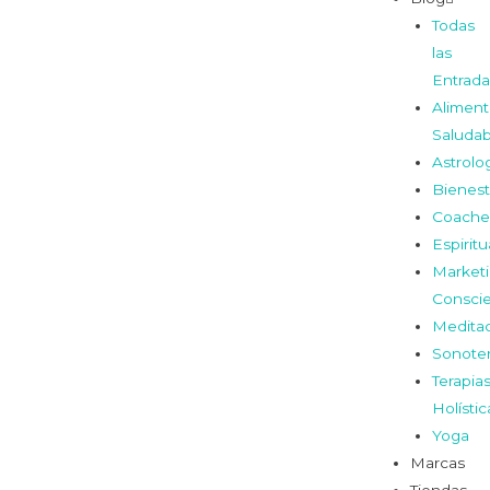
Todas
las
Entrada
Aliment
Saludab
Astrolo
Bienest
Coache
Espiritu
Market
Consci
Medita
Sonoter
Terapia
Holístic
Yoga
Marcas