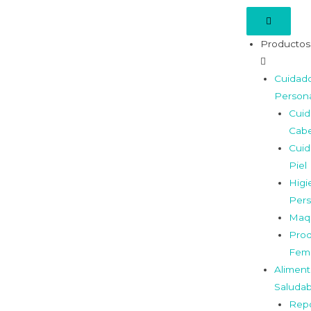
Productos
Cuidad
Person
Cui
Cabe
Cui
Piel
Higi
Pers
Maqu
Prod
Fem
Aliment
Saludab
Repo