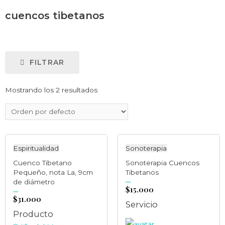
cuencos tibetanos
FILTRAR
Mostrando los 2 resultados
Espiritualidad
Sonoterapia
Cuenco Tibetano
Sonoterapia Cuencos
Pequeño, nota La, 9cm
Tibetanos
de diámetro
$
15.000
Valorado
en
0
$
31.000
de
Valorado
5
en
Servicio
0
de
5
Producto