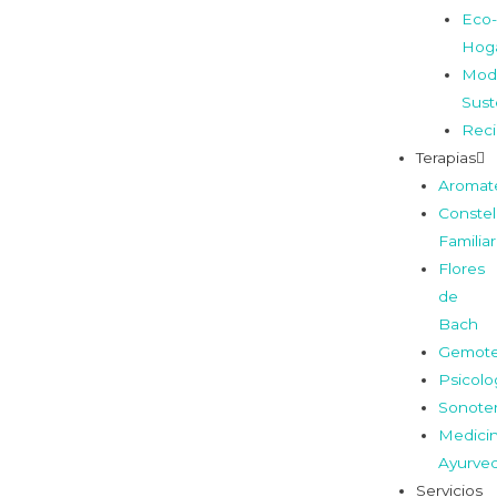
Eco-
Hog
Mod
Sust
Reci
Terapias
Aromat
Constel
Familia
Flores
de
Bach
Gemote
Psicolo
Sonoter
Medici
Ayurve
Servicios